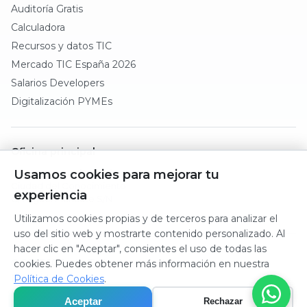
Auditoría Gratis
Calculadora
Recursos y datos TIC
Mercado TIC España 2026
Salarios Developers
Digitalización PYMEs
Oficina principal
Dos Hermanas (Sevilla)
Usamos cookies para mejorar tu
Ciudad del Conocimiento
experiencia
C/ Miguel Manaute S/N
Utilizamos cookies propias y de terceros para analizar el
uso del sitio web y mostrarte contenido personalizado. Al
hacer clic en "Aceptar", consientes el uso de todas las
© 2025 10Code. Todos los derechos reservados.
cookies. Puedes obtener más información en nuestra
Privacidad
Política de Cookies
.
Cookies
Aceptar
Rechazar