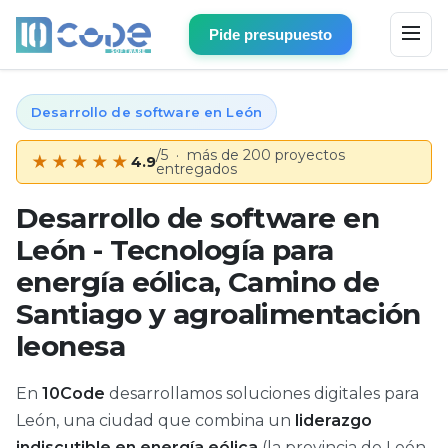
Pide presupuesto
Desarrollo de software en León
/5 · más de 200 proyectos
★★★★★
4.9
entregados
Desarrollo de software en
León - Tecnología para
energía eólica, Camino de
Santiago y agroalimentación
leonesa
En
10Code
desarrollamos soluciones digitales para
León, una ciudad que combina un
liderazgo
indiscutible en energía eólica
(la provincia de León